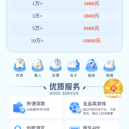
七、未成年人保护
我们不会面向 14 周岁以下用户提供注册服务。如发现未成年人
信息，我们将及时删除。如您是监护人可与我们联系处理。
八、隐私政策的更新
当本政策有重大调整时，我们将通过平台公告、推送等方式提前
告知。
九、联系我们
如有任何隐私相关的问题，请发送邮件至：support@jd-
leyuapp.com